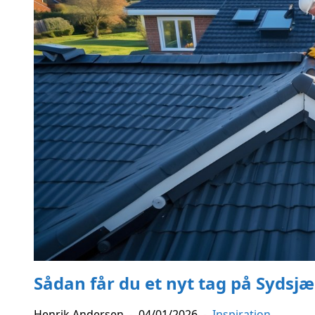
Sådan får du et nyt tag på Sydsj
Henrik Andersen
-
04/01/2026
-
Inspiration