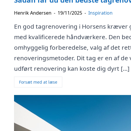
Henrik Andersen
-
19/11/2025
-
Inspiration
En god tagrenovering i Horsens kræver 
med kvalificerede håndværkere. Den be
omhyggelig forberedelse, valg af det re
renoveringsmetoder. Dit tag er en af de v
udført renovering kan koste dig dyrt […]
Forsæt med at læse