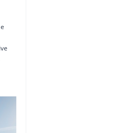
de
ive
t