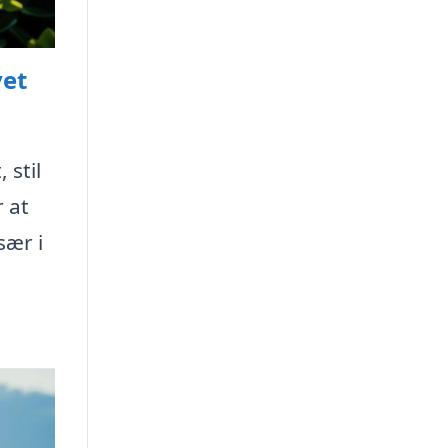
vet
 stil
 at
sær i