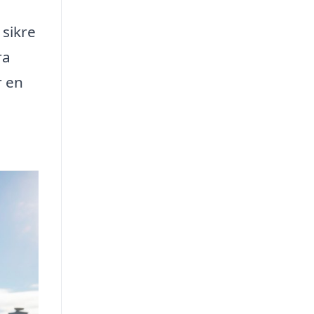
 sikre
ra
r en